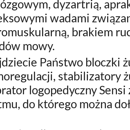
zgowym, dyzartrią, apra
eksowymi wadami związa
romuskularną, brakiem ru
ządów mowy.
jdziecie Państwo bloczki
oregulacji, stabilizatory 
rator logopedyczny Sensi 
tmu, do którego można doł