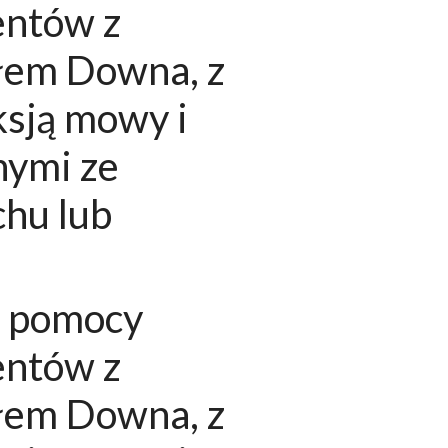
entów z
ołem Downa, z
ksją mowy i
nymi ze
chu lub
h pomocy
entów z
ołem Downa, z