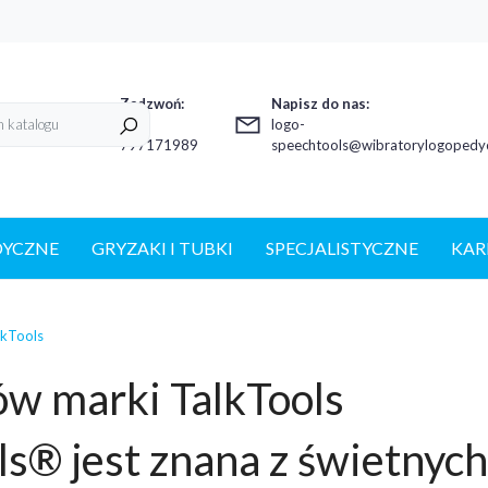
Zadzwoń:
Napisz do nas:
+48
logo-
797171989
speechtools@wibratorylogopedyc
DYCZNE
GRYZAKI I TUBKI
SPECJALISTYCZNE
KAR
lkTools
ów marki TalkTools
ls® jest znana z świetnyc