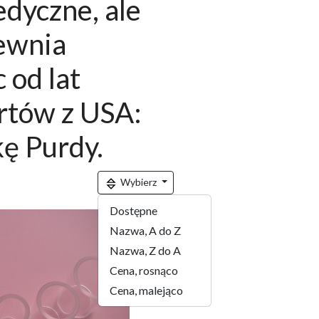
edyczne, ale
pewnia
 od lat
rtów z USA:
kę Purdy.
Wybierz
Dostępne
Nazwa, A do Z
Nazwa, Z do A
Cena, rosnąco
Cena, malejąco