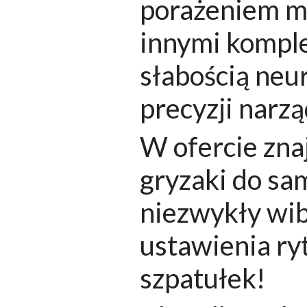
porażeniem mó
innymi kompl
słabością neu
precyzji nar
W ofercie zna
gryzaki do sam
niezwykły wib
ustawienia ry
szpatułek!