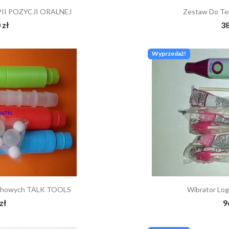
PII POZYCJI ORALNEJ
Zestaw Do Ter
 zł
38
Wyprzedaż!
chowych TALK TOOLS
Wibrator Lo
zł
9