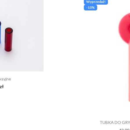
Wyprzedaż!
-10%
ksyjne
zł
TUBKA DO GRY