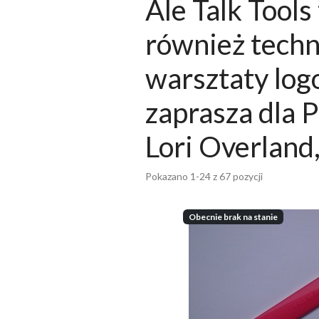
Ale Talk Tools
również techn
warsztaty log
zaprasza dla 
Lori Overland
Pokazano 1-24 z 67 pozycji
Obecnie brak na stanie