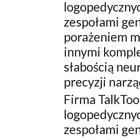
logopedyczny
zespołami gen
porażeniem mó
innymi kompl
słabością neu
precyzji nar
Firma TalkToo
logopedyczny
zespołami gen