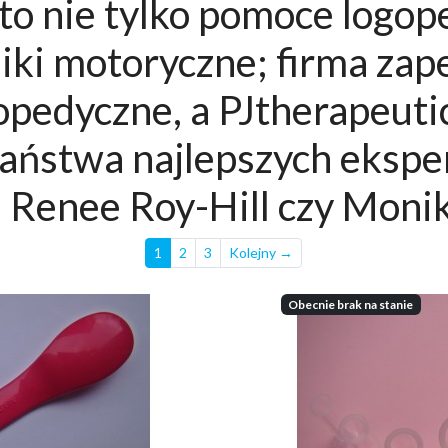
 to nie tylko pomoce logop
iki motoryczne; firma za
opedyczne, a PJtherapeutic
Państwa najlepszych ekspe
, Renee Roy-Hill czy Moni
1
2
3
Kolejny →
Obecnie brak na stanie