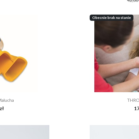
42,00 
Obecnie brak na stanie
Malucha
THRO
zł
17