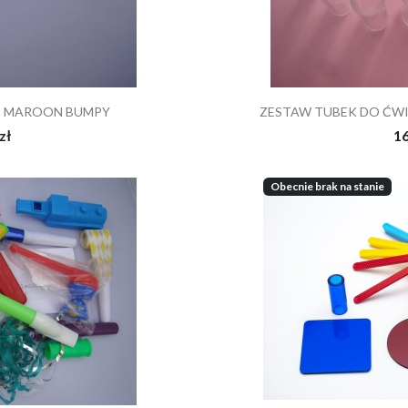
zna MAROON BUMPY
ZESTAW TUBEK DO ĆW
zł
16
Obecnie brak na stanie