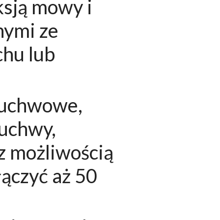
ksją mowy i
nymi ze
chu lub
 żuchwowe,
żuchwy,
z możliwością
ączyć aż 50