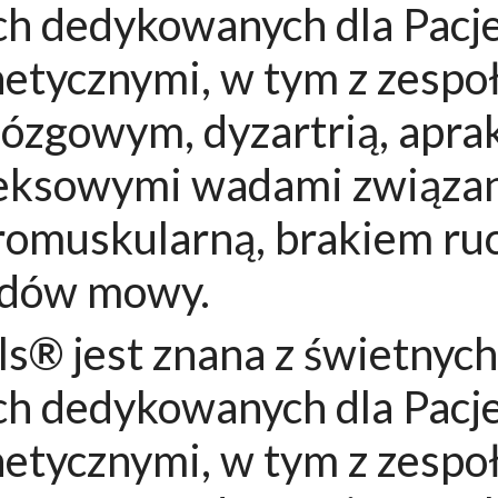
ch dedykowanych dla Pacj
etycznymi, w tym z zesp
zgowym, dyzartrią, apra
eksowymi wadami związa
romuskularną, brakiem ru
ządów mowy.
ls® jest znana z świetnyc
ch dedykowanych dla Pacj
etycznymi, w tym z zesp