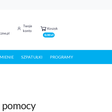
Twoje
Koszyk
konto
zne.pl
0,00 zł
MIENIE
SZPATUŁKI
PROGRAMY
h pomocy