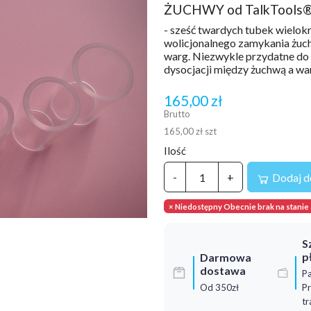
ŻUCHWY od TalkTools
- sześć twardych tubek wielok
wolicjonalnego zamykania żuchw
warg. Niezwykle przydatne do 
dysocjacji między żuchwą a wa
165,00 zł
Brutto
165,00 zł szt
Ilość
-
+
Dodaj d
× Niedostępny Obecnie brak na stanie
S
p
Darmowa
dostawa
Pa
Od 350zł
Pr
tr