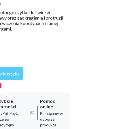
®
rotnego użytku do ćwiczeń
y oraz zaokrąglania i protruzji
ćwiczenia koordynacji i samej
rgami.
o koszyka
zybkie
Pomoc
łatności
online
yPal, PayU,
Pomagamy w
zelew
doborze
adycyjny
produktu.