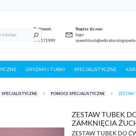
Zadzwoń:
Napisz do nas:
+48
logo-
797171989
speechtools@wibratorylogopedyc
DYCZNE
GRYZAKI I TUBKI
SPECJALISTYCZNE
KAR
SPECJALISTYCZNE
POMOCE SPECJALISTYCZNE
ZESTAW 
ZESTAW TUBEK D
ZAMKNIĘCIA ŻU
ZESTAW TUBEK DO Ć