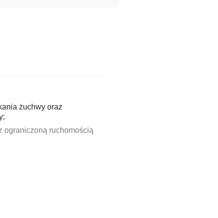
ykania żuchwy oraz
y;
 ograniczoną ruchomością