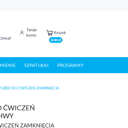
Twoje
Koszyk
konto
zne.pl
0,00 zł
MIENIE
SZPATUŁKI
PROGRAMY
TUBEK DO ĆWICZEŃ ZAMKNIĘCIA
O ĆWICZEŃ
CHWY
WICZEŃ ZAMKNIĘCIA