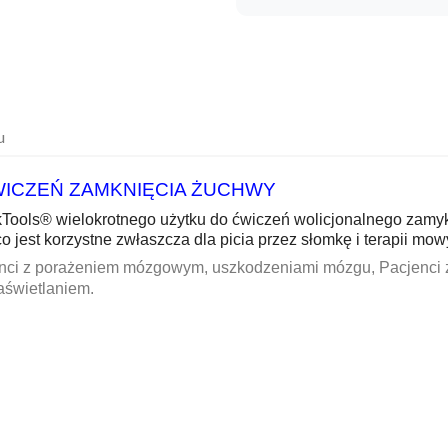
u
WICZEŃ ZAMKNIĘCIA ŻUCHWY
lkTools® wielokrotnego użytku do ćwiczeń wolicjonalnego zam
 co jest korzystne zwłaszcza dla picia przez słomkę i terapii mow
z porażeniem mózgowym, uszkodzeniami mózgu, Pacjenci z
naświetlaniem.