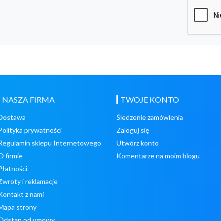
NASZA FIRMA
TWOJE KONTO
Dostawa
Śledzenie zamówienia
Polityka prywatności
Zaloguj się
Regulamin sklepu Internetowego
Utwórz konto
O firmie
Komentarze na moim blogu
Płatności
Zwroty i reklamacje
Kontakt z nami
Mapa strony
Odstąp od umowy