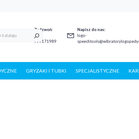
Zadzwoń:
Napisz do nas:
+48
logo-
797171989
speechtools@wibratorylogopedyc
DYCZNE
GRYZAKI I TUBKI
SPECJALISTYCZNE
KAR