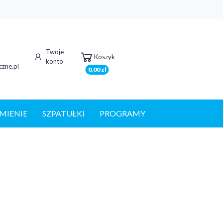
Twoje
Koszyk
konto
zne.pl
0,00 zł
MIENIE
SZPATUŁKI
PROGRAMY