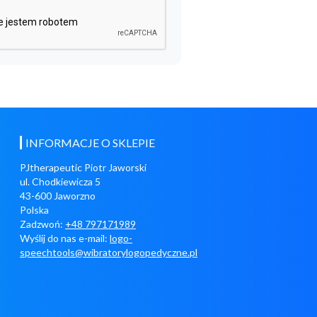
INFORMACJE O SKLEPIE
PJtherapeutic Piotr Jaworski
ul. Chodkiewicza 5
43-600 Jaworzno
Polska
Zadzwoń:
+48 797171989
Wyślij do nas e-mail:
logo-
speechtools@wibratorylogopedyczne.pl