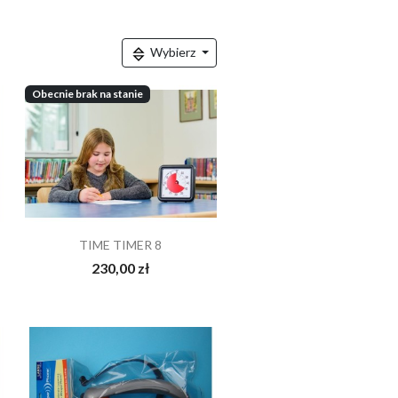
Wybierz
Obecnie brak na stanie
TIME TIMER 8
230,00 zł
JA
Szpatułka TOTS - się
Vibe dla logoped