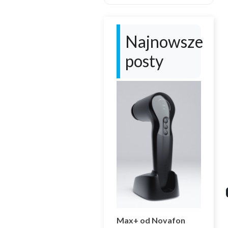
Najnowsze
posty
OROMOTORYCZNA
Max+ od Novafon
KO