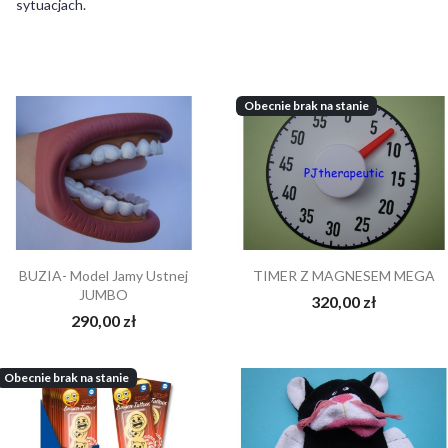
sytuacjach.
Obecnie brak na stanie
BUZIA- Model Jamy Ustnej
TIMER Z MAGNESEM MEGA
JUMBO
320,00 zł
290,00 zł
Obecnie brak na stanie
NTAKT Z NAMI
Oral dysfunction as a
PROMOC