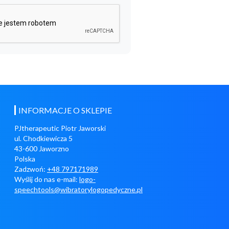
INFORMACJE O SKLEPIE
PJtherapeutic Piotr Jaworski
ul. Chodkiewicza 5
43-600 Jaworzno
Polska
Zadzwoń:
+48 797171989
Wyślij do nas e-mail:
logo-
speechtools@wibratorylogopedyczne.pl