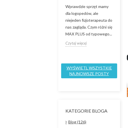
albo
Wprawdzie sprzęt mamy
Zap
MIOFUNKCJONALNA
W OPINIACH PPP
dla logopedów, ale
tel
niejeden fizjoterapeuta do
797
OROMOTORYCZNA albo
nas zagląda. Czym różni się
mai
MIOFUNKCJONALNA W
MAX PLUS od typowego...
off
OPINIACH PPP
spe
Czytaj więcej
Czytaj więcej
Czyt
WYŚWIETL WSZYSTKIE
NAJNOWSZE POSTY
KATEGORIE BLOGA
Blog (126)