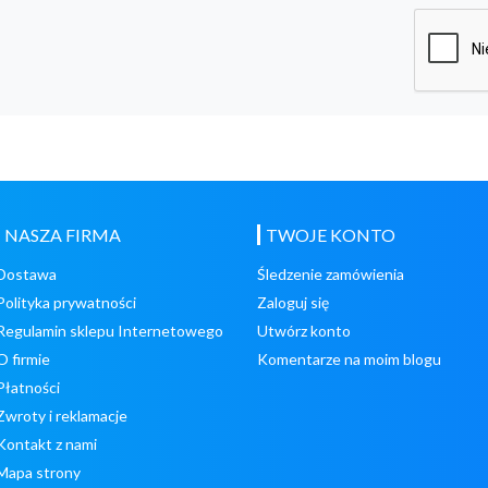
NASZA FIRMA
TWOJE KONTO
Dostawa
Śledzenie zamówienia
Polityka prywatności
Zaloguj się
Regulamin sklepu Internetowego
Utwórz konto
O firmie
Komentarze na moim blogu
Płatności
Zwroty i reklamacje
Kontakt z nami
Mapa strony