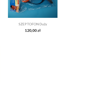
 do -20%
przyda!
apką?
na
Nowość do terapii -
Vibe dla logopedów z
do -20%!
najlepsza szpatułka do
apką?
wędzidełek
Czytaj więcej
SZEPTOFON Duży
podjęzykowych!
120,00 zł
Czytaj więcej