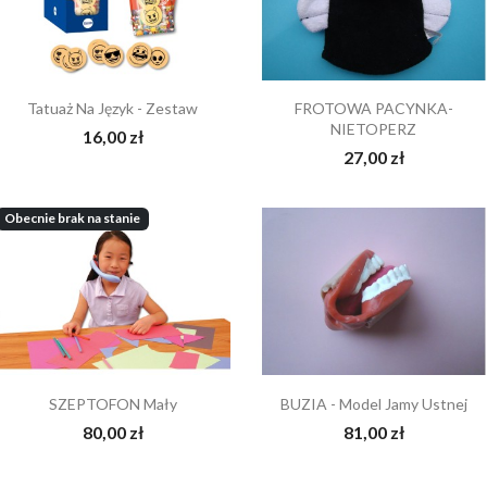
cause of malocclusion
TYGODNIA
raszamy do kontaktu
Ten tytułowy artykuł
Zapraszamy 
efonicznego na numer
Lindy Donofrio można
PROMOCJĘ 
171989 oraz
znaleźć w Internecie, a
lowego:
Czytaj więcej
Tatuaż Na Język - Zestaw
FROTOWA PACYNKA-
sama autorka będzie
NIETOPERZ
ice@pjtherapeutic-
16,00 zł
gościć w Łodzi w
echtools.com.
27,00 zł
najbliższym...
aj więcej
Czytaj więcej
Obecnie brak na stanie
SZEPTOFON Mały
BUZIA - Model Jamy Ustnej
80,00 zł
81,00 zł