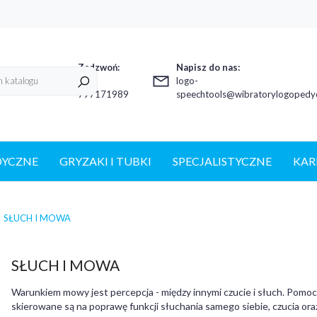
Zadzwoń:
Napisz do nas:
+48
logo-
797171989
speechtools@wibratorylogopedyc
DYCZNE
GRYZAKI I TUBKI
SPECJALISTYCZNE
KAR
SŁUCH I MOWA
SŁUCH I MOWA
Warunkiem mowy jest percepcja - między innymi czucie i słuch. Pomoc
skierowane są na poprawę funkcji słuchania samego siebie, czucia o