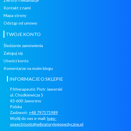
Zwroty i reklamacje
Kontakt z nami
Mapa strony
Odstąp od umowy
TWOJE KONTO
Śledzenie zamówienia
Zaloguj się
Utwórz konto
Komentarze na moim blogu
INFORMACJE O SKLEPIE
PJtherapeutic Piotr Jaworski
ul. Chodkiewicza 5
43-600 Jaworzno
Polska
Zadzwoń:
+48 797171989
Wyślij do nas e-mail:
logo-
speechtools@wibratorylogopedyczne.pl