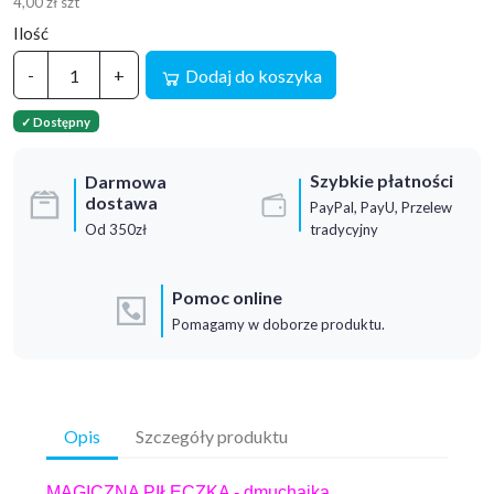
4,00 zł szt
Ilość
-
+
Dodaj do koszyka
✓ Dostępny
Szybkie płatności
Darmowa
dostawa
PayPal, PayU, Przelew
Od 350zł
tradycyjny
Pomoc online
Pomagamy w doborze produktu.
Opis
Szczegóły produktu
MAGICZNA PIŁECZKA - dmuchajka