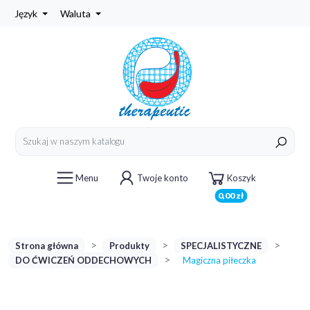
Język
Waluta
Menu
Twoje konto
Koszyk
0,00 zł
Strona główna
Produkty
SPECJALISTYCZNE
DO ĆWICZEŃ ODDECHOWYCH
Magiczna piłeczka