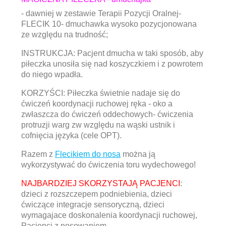
- dawniej w zestawie Terapii Pozycji Oralnej-
FLECIK 10- dmuchawka wysoko pozycjonowana
ze względu na trudność;
INSTRUKCJA: Pacjent dmucha w taki sposób, aby
piłeczka unosiła się nad koszyczkiem i z powrotem
do niego wpadła.
KORZYŚCI: Piłeczka świetnie nadaje się do
ćwiczeń koordynacji ruchowej ręka - oko a
zwłaszcza do ćwiczeń oddechowych- ćwiczenia
protruzji warg zw względu na wąski ustnik i
cofnięcia języka (cele OPT).
Razem z
Flecikiem do nosa
można ją
wykorzystywać do ćwiczenia toru wydechowego!
NAJBARDZIEJ SKORZYSTAJĄ PACJENCI
:
dzieci z rozszczepem podniebienia, dzieci
ćwiczące integracje sensoryczną, dzieci
wymagajace doskonalenia koordynacji ruchowej,
Pacjenci z nosowaniem.