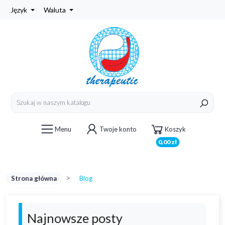
Język
Waluta
Menu
Twoje konto
Koszyk
0,00 zł
Strona główna
Blog
Najnowsze posty