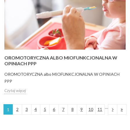
OROMOTORYCZNA ALBO MIOFUNKCJONALNA W
OPINIACH PPP
OROMOTORYCZNA albo MIOFUNKCJONALNA W OPINIACH
PPP
Czytaj więcej
....
2
3
4
5
6
7
8
9
10
11
1