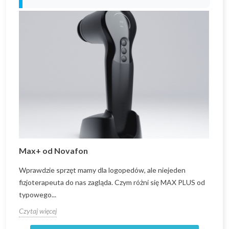
Max+ od Novafon
Wprawdzie sprzęt mamy dla logopedów, ale niejeden
Z
fizjoterapeuta do nas zagląda. Czym różni się MAX PLUS od
7
typowego...
s
Czytaj więcej
C