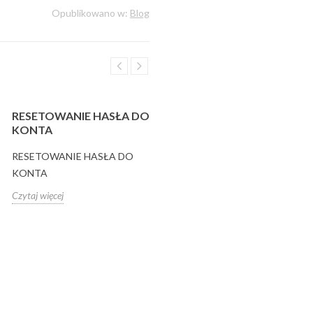
Opublikowano w:
Blog
RESETOWANIE HASŁA DO
KONTA
RESETOWANIE HASŁA DO
KONTA
Czytaj więcej
TIK TAK TIC TONGI ARE
BACK