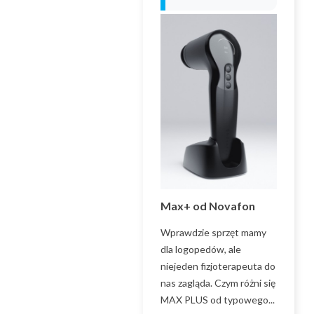
OROMOTORYCZNA
Max+ od Novafon
KO
albo
Wprawdzie sprzęt mamy
Zap
MIOFUNKCJONALNA
W OPINIACH PPP
dla logopedów, ale
tel
niejeden fizjoterapeuta do
797
OROMOTORYCZNA albo
nas zagląda. Czym różni się
mai
MIOFUNKCJONALNA W
MAX PLUS od typowego...
off
OPINIACH PPP