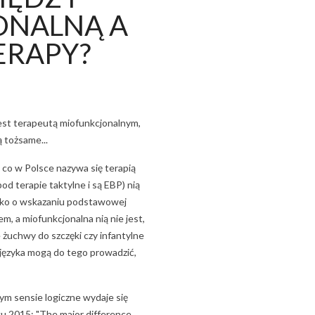
Czytaj więcej
ONALNĄ A
ERAPY?
jest terapeutą miofunkcjonalnym,
 tożsame...
 co w Polsce nazywa się terapią
od terapie taktylne i są EBP) nią
 tylko o wskazaniu podstawowej
, a miofunkcjonalna nią nie jest,
e żuchwy do szczęki czy infantylne
 języka mogą do tego prowadzić,
ym sensie logiczne wydaje się
ku 2015: "The major difference