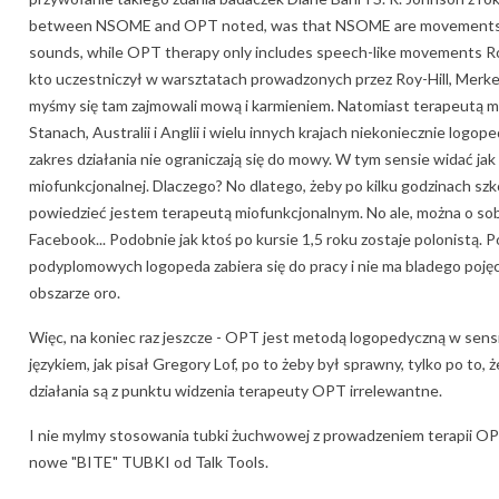
between NSOME and OPT noted, was that NSOME are movements w
sounds, while OPT therapy only includes speech-like movements R
kto uczestniczył w warsztatach prowadzonych przez Roy-Hill, Merke
myśmy się tam zajmowali mową i karmieniem. Natomiast terapeutą m
Stanach, Australii i Anglii i wielu innych krajach niekoniecznie logo
zakres działania nie ograniczają się do mowy. W tym sensie widać jak
miofunkcjonalnej. Dlaczego? No dlatego, żeby po kilku godzinach szk
powiedzieć jestem terapeutą miofunkcjonalnym. No ale, można o sob
Facebook... Podobnie jak ktoś po kursie 1,5 roku zostaje polonistą. 
podyplomowych logopeda zabiera się do pracy i nie ma bladego pojęc
obszarze oro.
Więc, na koniec raz jeszcze - OPT jest metodą logopedyczną w se
językiem, jak pisał Gregory Lof, po to żeby był sprawny, tylko po to,
działania są z punktu widzenia terapeuty OPT irrelewantne.
I nie mylmy stosowania tubki żuchwowej z prowadzeniem terapii OP
nowe "BITE" TUBKI od Talk Tools.