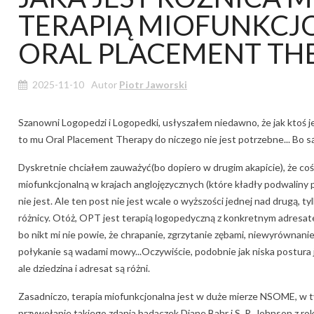
echtools.com.
TERAPIĄ MIOFUNKCJ
najbliższym...
aj więcej
Czytaj więcej
ORAL PLACEMENT TH
2025-11-10
Autor
Piotr Jaworski
Szanowni Logopedzi i Logopedki, usłyszałem niedawno, że jak ktoś 
to mu Oral Placement Therapy do niczego nie jest potrzebne... Bo są
Dyskretnie chciałem zauważyć(bo dopiero w drugim akapicie), że coś
miofunkcjonalną w krajach anglojęzycznych (które kładły podwaliny p
nie jest. Ale ten post nie jest wcale o wyższości jednej nad drugą,
różnicy. Otóż, OPT jest terapią logopedyczną z konkretnym adresatem
bo nikt mi nie powie, że chrapanie, zgrzytanie zębami, niewyrównani
połykanie są wadami mowy...Oczywiście, podobnie jak niska postura
ale dziedzina i adresat są różni.
Zasadniczo, terapia miofunkcjonalna jest w duże mierze NSOME, w t
przywołanie takiego zdania badaczek Diane Bahr i S. R. Johnson z ro