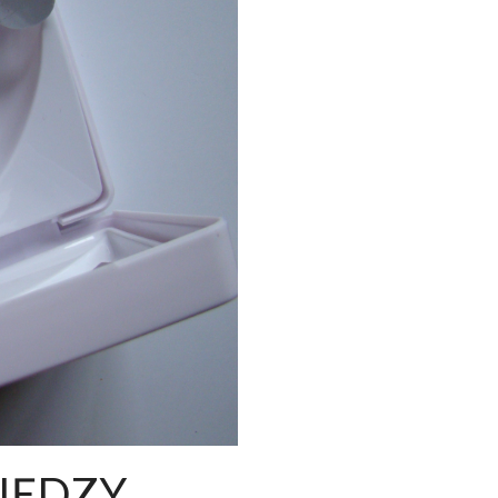
JA
Szpatułka TOTS - się
Vibe dla logoped
 do -20%
przyda!
apką?
na
Nowość do terapii -
Vibe dla logopedów z
do -20%!
najlepsza szpatułka do
apką?
wędzidełek
Czytaj więcej
podjęzykowych!
MIĘDZY