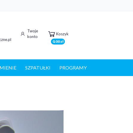
Twoje
Koszyk
konto
zne.pl
0,00 zł
MIENIE
SZPATUŁKI
PROGRAMY