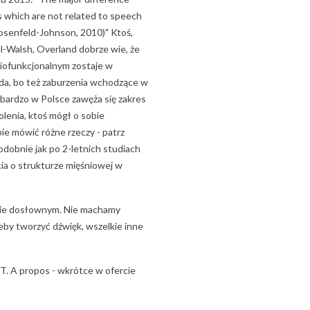
hich are not related to speech
osenfeld-Johnson, 2010)" Ktoś,
l-Walsh, Overland dobrze wie, że
iofunkcjonalnym zostaje w
peda, bo też zaburzenia wchodzące w
 bardzo w Polsce zawęża się zakres
olenia, ktoś mógł o sobie
ie mówić różne rzeczy - patrz
Podobnie jak po 2-letnich studiach
ia o strukturze mięśniowej w
nsie dosłownym. Nie machamy
 żeby tworzyć dźwięk, wszelkie inne
T. A propos - wkrótce w ofercie