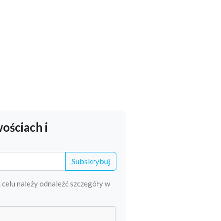
TIK TAK TIC TONGI ARE
BACK
Czytaj więcej
ościach i
Subskrybuj
 celu należy odnaleźć szczegóły w