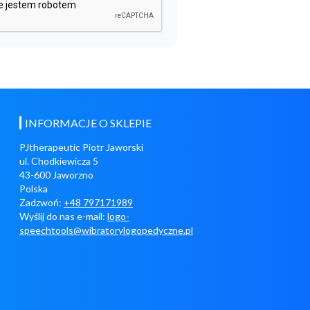
INFORMACJE O SKLEPIE
PJtherapeutic Piotr Jaworski
ul. Chodkiewicza 5
43-600 Jaworzno
Polska
Zadzwoń:
+48 797171989
Wyślij do nas e-mail:
logo-
speechtools@wibratorylogopedyczne.pl