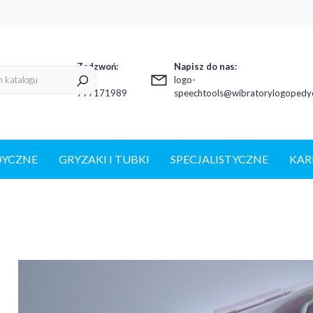
Zadzwoń:
Napisz do nas:
+48
logo-
797171989
speechtools@wibratorylogopedyc
DYCZNE
GRYZAKI I TUBKI
SPECJALISTYCZNE
KAR