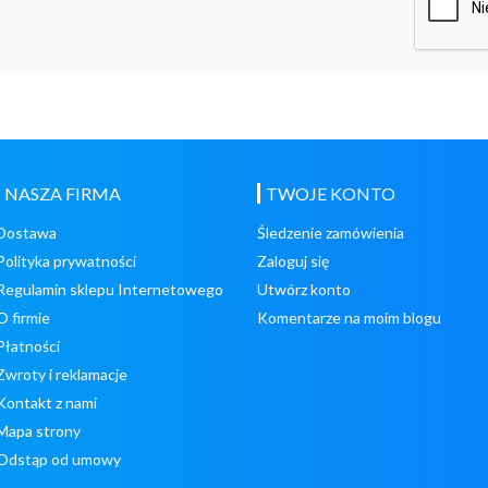
NASZA FIRMA
TWOJE KONTO
Dostawa
Śledzenie zamówienia
Polityka prywatności
Zaloguj się
Regulamin sklepu Internetowego
Utwórz konto
O firmie
Komentarze na moim blogu
Płatności
Zwroty i reklamacje
Kontakt z nami
Mapa strony
Odstąp od umowy